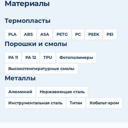
Материалы
Термопласты
PLA
ABS
ASA
PETG
PC
PEEK
PEI
Порошки и смолы
PA 11
PA 12
TPU
Фотополимеры
Высокотемпературные смолы
Металлы
Алюминий
Нержавеющая сталь
Инструментальная сталь
Титан
Кобальт-хром